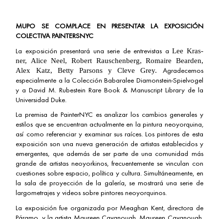
MUPO SE COMPLACE EN PRESENTAR LA EXPOSICIÓN
COLECTIVA PAINTERSNYC
La exposición presentará una serie de entrevistas a
Lee Kras-
ner, Alice Neel, Robert Rauschenberg, Romaire Bearden,
Agradecemos
Alex Katz, Betty Parsons y Cleve Grey.
especialmente a la Colección Babaralee Diamonstein-Spielvogel
y a David M. Rubestein Rare Book & Manuscript Library de la
Universidad Duke.
La premisa de PainterNYC es analizar los cambios generales y
estilos que se encuentran actualmente en la pintura neoyorquina,
así como referenciar y examinar sus raíces. Los pintores de esta
exposición son una nueva generación de artistas establecidos y
emergentes, que además de ser parte de una comunidad más
grande de artistas neoyorkinos, frecuentemente se vinculan con
cuestiones sobre espacio, política y cultura. Simultáneamente, en
la sala de proyección de la galería, se mostrará una serie de
largometrajes y videos sobre pintores neoyorquinos.
La exposición fue organizada por Meaghan Kent, directora de
Páramo, y la artista Maureen Cavanough. Maureen Cavanough,